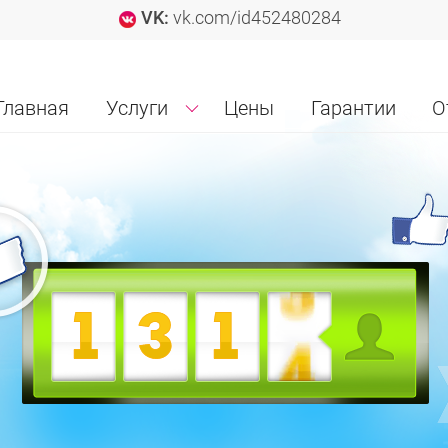
VK:
vk.com/id452480284
Главная
Услуги
Цены
Гарантии
О