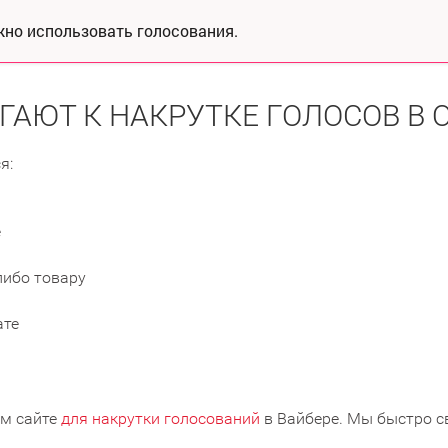
жно использовать голосования.
ГАЮТ К НАКРУТКЕ ГОЛОСОВ В О
я:
е
либо товару
ате
ем сайте
для накрутки голосований
в Вайбере. Мы быстро с