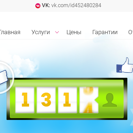
VK:
vk.com/id452480284
Главная
Услуги
Цены
Гарантии
О